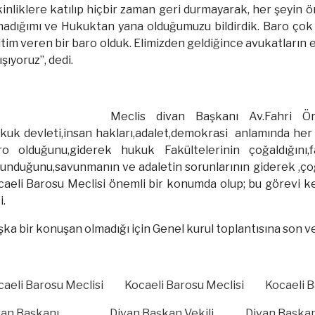
inliklere katılıp hiçbir zaman geri durmayarak, her şeyin ö
madığımı ve Hukuktan yana olduğumuzu bildirdik. Baro çok 
tim veren bir baro olduk. Elimizden geldiğince avukatları
ışıyoruz”, dedi.
Meclis divan Başkanı Av.Fahri Ö
kuk devleti,insan hakları,adalet,demokrasi anlamında her 
ro olduğunu,giderek hukuk Fakültelerinin çoğaldığını,fa
lunduğunu,savunmanın ve adaletin sorunlarının giderek ,ço
aeli Barosu Meclisi önemli bir konumda olup; bu görevi ke
i.
ka bir konuşan olmadığı için Genel kurul toplantısına son ve
caeli Barosu Meclisi Kocaeli Barosu Meclisi Kocaeli Ba
van Başkanı Divan Başkan Vekili Divan Başkan V