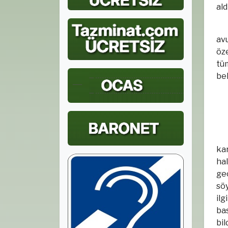
aldı
avu
öze
tü
bel
ka
hal
geç
söy
ilg
bas
bil