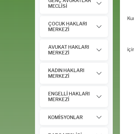
GENÇ AVUKATLAR
MECLİSİ
Kur
ÇOCUK HAKLARI
MERKEZİ
AVUKAT HAKLARI
içi
MERKEZİ
KADIN HAKLARI
MERKEZİ
ENGELLİ HAKLARI
MERKEZİ
KOMİSYONLAR