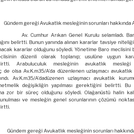
Gündem gereği Avukatlık mesleğinin sorunları hakkında Av
Av. Cumhur Arıkan Genel Kurulu selamladı. Baro
ığını belirtti. Bunun yanında alınan kararlar tavsiye niteli
nacak kararlar olduğunu söyledi. Yönetime Baro meclisini bi
clisinin düzenli olarak toplanıp; usulüne uygun kar
lirtti. Arabuluculuk mesleğinin avukatlık mesleği
ç de olsa Av.K.m35/A’da düzenlenen uzlaşmacı avukatlık ön
lındı. Av.K.m35/A’dadüzenen uzlaşmacı avukatlık kuru
netmelik değişikliğin yapılması gerektiğini belirtti. Bu
ha zor bir süreç olduğunu söyledi. Olağanüstü halin kal
lunulması ve mesleğin genel sorunlarının çözümü noktası
irtti.
Gündem gereği Avukatlık mesleğinin sorunları hakkınd