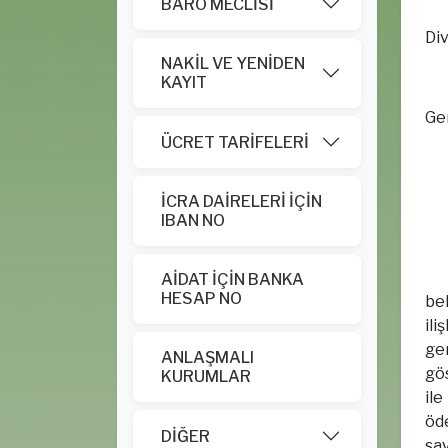
BARO MECLİSİ
Div
NAKİL VE YENİDEN
KAYIT
Gen
ÜCRET TARİFELERİ
İCRA DAİRELERİ İÇİN
IBAN NO
AİDAT İÇİN BANKA
HESAP NO
be
ili
ge
ANLAŞMALI
gös
KURUMLAR
il
öde
DİĞER
say