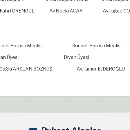
.Fahri ÖRENGÜL Av.Necla ACAR Av.Tuğçe C
caeli Barosu Meclisi Kocaeli Barosu Meclisi
ivan Üyesi Divan Üyesi
v.Çağla ARSLAN BOZKUŞ Av.Tamer EJDEROĞL