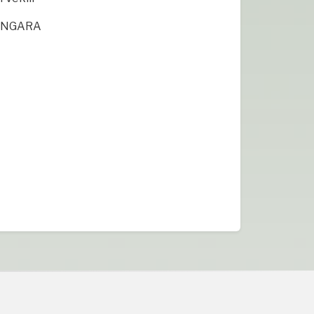
ONGARA
U