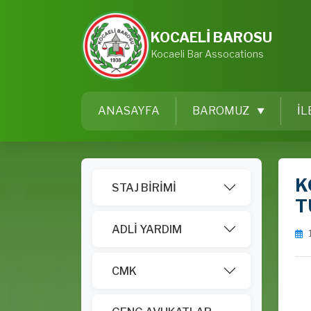
KOCAELİ BAROSU
Kocaeli Bar Assocations
ANASAYFA
BAROMUZ
İL
K
STAJ BİRİMİ
T
ADLİ YARDIM
CMK