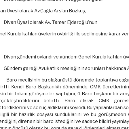
an Üyesi olarak Av.Çağla Arslan Bozkuş,
Divan Üyesi olarak Av. Tamer Ejderoğlu’nun
el Kurula katılan üyelerin oybirliği ile seçilmesine karar veri
Divan gündemi oylandı ve gündem Genel Kurula katılan üyeler
Gündem gereği Avukatlık mesleğinin sorunları hakkında Av. 
Baro meclisinin bu olağanüstü dönemde toplantıya çağı
lirtti. Kendi Baro Başkanlığı döneminde, CMK ücretleri
şkin bir takım görüşmeler yaptığını, 4 Baro başkanı bir ara
rçekleştirdiklerini belirtti. Baro olarak CMK görev
terdiklerini ve sonuç aldıklarını söyledi. Bu yapılanlardan 
e ilgili bir hazırlık dosyası sunduklarını ve bu görüşmed
ndiğini, direnen bir baro istediğini ve sadece bildiri yayınl
gının öncüsü olarak bu konuda gerekli önlemleri alması gerek