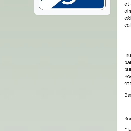
etk
ol
eği
çal
hu
ba
bu
Koc
ett
Baş
Ko
Di