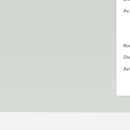
Av
Ko
D
A