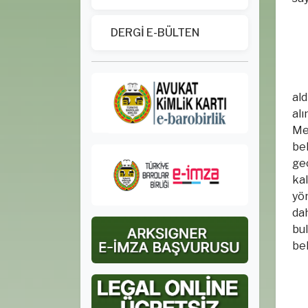
DERGİ E-BÜLTEN
ald
alı
Me
be
ge
ka
yö
da
bu
bel