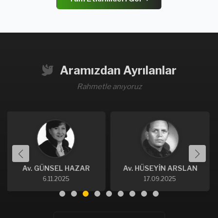
Aramızdan Ayrılanlar
Rahmetle anıyoruz
R
Av. HÜSEYİN ARSLAN
Av. CEMALETTİN KAFLI
17.09.2025
27.08.2025