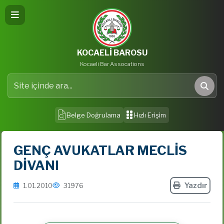
KOCAELİ BAROSU
Kocaeli Bar Assocations
Site içinde ara
Ara
Belge Doğrulama
Hızlı Erişim
GENÇ AVUKATLAR MECLİS
DİVANI
Yazdır
1.01.2010
31976