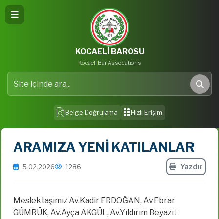
KOCAELİ BAROSU
Kocaeli Bar Assocations
Site içinde ara
Ara
Belge Doğrulama
Hızlı Erişim
ARAMIZA YENİ KATILANLAR
Yazdır
5.02.2026
1286
Meslektaşımız Av.Kadir ERDOĞAN, Av.Ebrar
GÜMRÜK, Av.Ayça AKGÜL, Av.Yıldırım Beyazıt